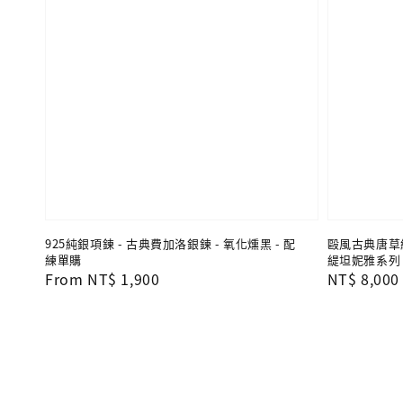
925純銀項鍊 - 古典費加洛銀鍊 - 氧化燻黑 - 配
毆風古典唐草紋
練單購
緹坦妮雅系列
Regular
From
NT$ 1,900
Regular
NT$ 8,000
price
price