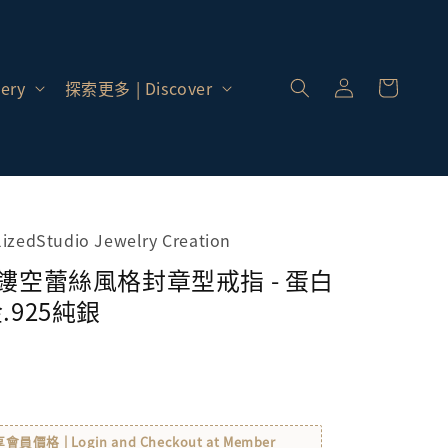
登
入 |
ery
探索更多 | Discover
Log
In
alizedStudio Jewelry Creation
 鏤空蕾絲風格封章型戒指 - 蛋白
.925純銀
格 | Login and Checkout at Member