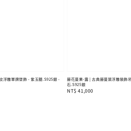
浮雕軍牌墜飾 - 紫玉髓.S925銀 -
藤花蔓果-露 | 古典藤蔓葉浮雕裝飾吊
石.S925銀
Regular
NT$ 41,000
price