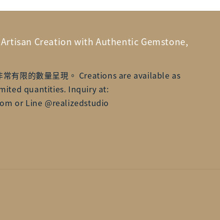
n Creation with Authentic Gemstone,
數量呈現。 Creations are available as
mited quantities. Inquiry at:
om or Line @realizedstudio