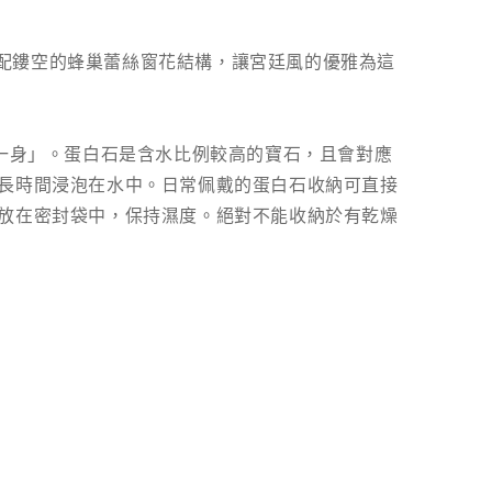
搭配鏤空的蜂巢蕾絲窗花結構，讓宮廷風的優雅為這
美於一身」。蛋白石是含水比例較高的寶石，且會對應
長時間浸泡在水中。日常佩戴的蛋白石收納可直接
放在密封袋中，保持濕度。絕對不能收納於有乾燥