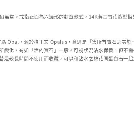
彩變幻無常。戒指正面為六邊形的封章款式，14K黃金雪花造型
 Opal，源於拉丁文 Opalus，意思是「集所有寶石之
所變化，有如「活的寶石」一般。可視狀況沾水保養，但不需
若是較長時間不使用而收藏，可以和沾水之棉花同蛋白石一起