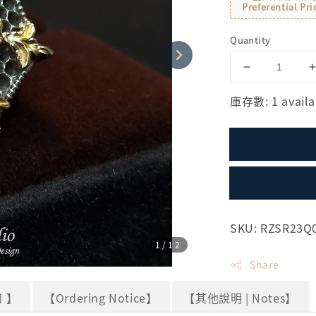
Preferential Pri
Quantity
庫存數: 1 availa
SKU: RZSR23Q
1
/12
Share
 】
【Ordering Notice】
【其他說明 | Notes】