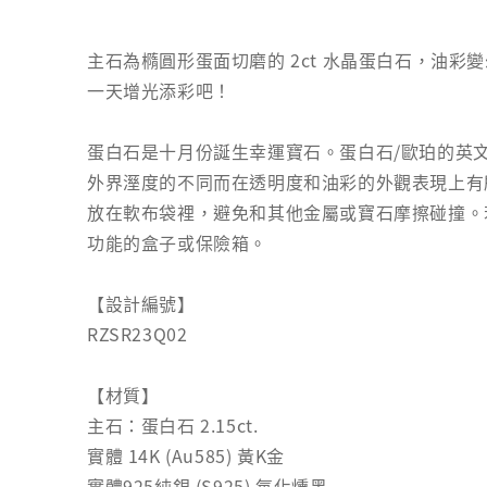
主石為橢圓形蛋面切磨的 2ct 水晶蛋白石，油
一天增光添彩吧！
蛋白石是十月份誕生幸運寶石。蛋白石/歐珀的英文爲
外界溼度的不同而在透明度和油彩的外觀表現上有
放在軟布袋裡，避免和其他金屬或寶石摩擦碰撞。
功能的盒子或保險箱。
【設計編號】
RZSR23Q02
【材質】
主石：蛋白石 2.15ct.
實體 14K (Au585) 黃K金
實體925純銀 (S925) 氧化燻黑