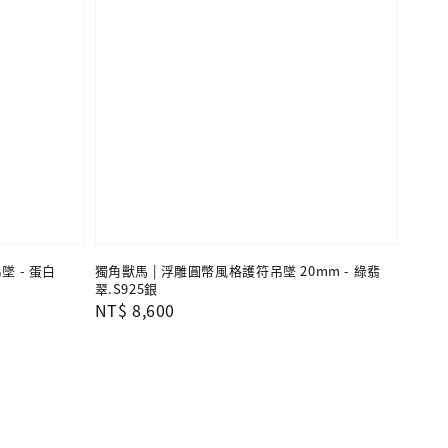
墜 - 蛋白
獨角獸馬 | 浮雕圓幣風格護符吊墜 20mm - 綠翡
翠.S925銀
Regular
NT$ 8,600
price