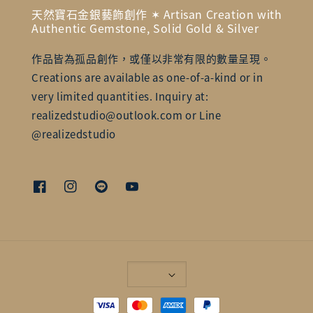
天然寶石金銀藝飾創作 ✶ Artisan Creation with
Authentic Gemstone, Solid Gold & Silver
作品皆為孤品創作，或僅以非常有限的數量呈現。
Creations are available as one-of-a-kind or in
very limited quantities. Inquiry at:
realizedstudio@outlook.com or Line
@realizedstudio