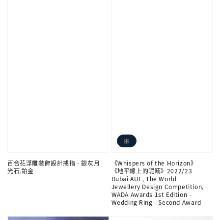
ꕥ
百合花浮雕裝飾設計戒指 - 銀灰月
《Whispers of the Horizon》
光石.鉑金
《地平線上的呢喃》2022/23
Dubai AUE, The World
Jewellery Design Competition,
WADA Awards 1st Edition -
Wedding Ring - Second Award