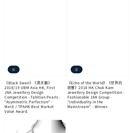
ꕥ
ꕥ
《Black Swan》《黑天鵝》
《Echo of the World》《世界的
2018/19 UBM Asia HK, First
迴響》2018 HK Chuk Kam
JNA Jewellery Design
Jewellery Design Competition -
Competition - Tahitian Pearls -
Fashionable 18K Group -
"Asymmetric Perfection" -
"Individuality in the
Merit / TPAHK Best Market
Mainstream" - Winner.
Value Award.