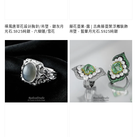
禪風唐草花設計胸針/吊墜 - 銀灰月
藤花蔓果-露 | 古典藤蔓葉浮雕裝飾
光石.S925純銀 - 六瓣蓮/雪花
吊墜 - 藍暈月光石.S925純銀