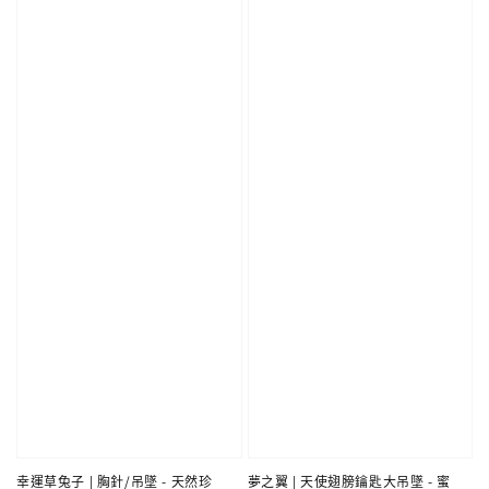
幸運草兔子 | 胸針/吊墜 - 天然珍
夢之翼 | 天使翅膀鑰匙大吊墜 - 蜜