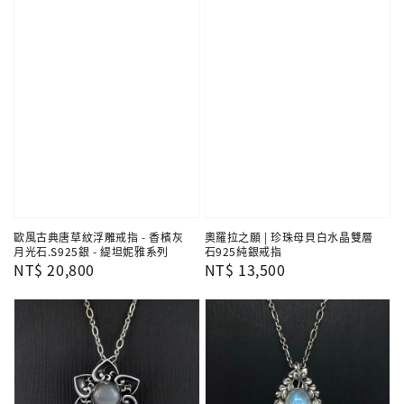
歐風古典唐草紋浮雕戒指 - 香檳灰
奧羅拉之願 | 珍珠母貝白水晶雙層
月光石.S925銀 - 緹坦妮雅系列
石925純銀戒指
Regular
NT$ 20,800
Regular
NT$ 13,500
price
price