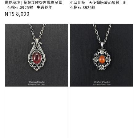
靈蛇秘境 | 藤葉浮雕復古風格吊墜
小邱比特 | 天使翅膀愛心項鍊 - 紅
- 石榴石.S925銀 - 生肖蛇年
石榴石.S925銀
Regular
NT$ 8,000
price