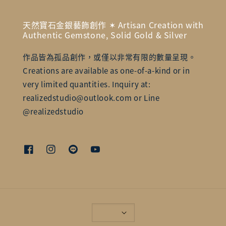
天然寶石金銀藝飾創作 ✶ Artisan Creation with
Authentic Gemstone, Solid Gold & Silver
作品皆為孤品創作，或僅以非常有限的數量呈現。
Creations are available as one-of-a-kind or in
very limited quantities. Inquiry at:
realizedstudio@outlook.com or Line
@realizedstudio