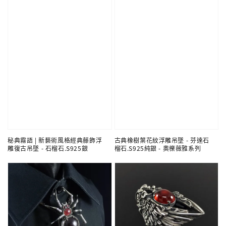
秘典霧語 | 新藝術風格經典藤飾浮
古典橡樹葉花紋浮雕吊墜 - 芬達石
雕復古吊墜 - 石榴石.S925銀
榴石.S925純銀 - 奧櫟薇雅系列