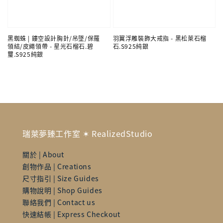
黑蜘蛛 | 鏤空設計胸針/吊墜/保羅
羽翼浮雕裝飾大戒指 - 黑松萊石榴
領結/皮繩領帶 - 星光石榴石.碧
石.S925純銀
璽.S925純銀
瑞萊夢臻工作室 ✶ RealizedStudio
關於 | About
創物作品 | Creations
尺寸指引 | Size Guides
購物說明 | Shop Guides
聯絡我們 | Contact us
快速結帳 | Express Checkout