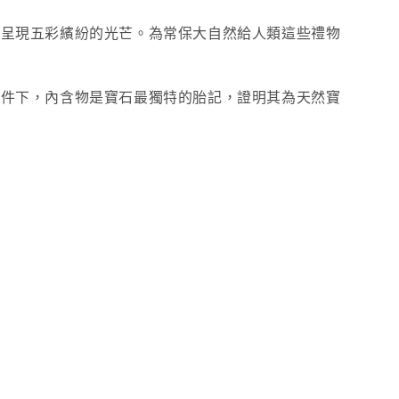
，呈現五彩繽紛的光芒。為常保大自然給人類這些禮物
條件下，內含物是寶石最獨特的胎記，證明其為天然寶