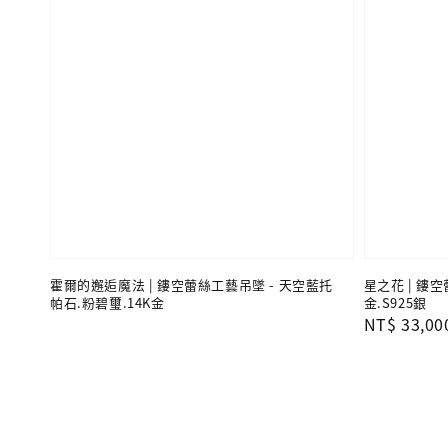
霍爾的邂逅魔法 | 鏤空蕾絲工藝吊墜 - 天空藍托
星之花 | 鏤空
帕石.粉碧璽.14K金
金.S925銀
Regular
NT$ 33,00
price