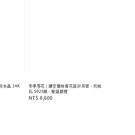
粉水晶.14K
冬季雪花 | 鏤空蕾絲窗花設計吊墜 - 托帕
石.S925銀 - 聖誕獻禮
Regular
NT$ 8,600
price