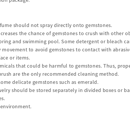
rfume should not spray directly onto gemstones.
 increases the chance of gemstones to crush with other ob
 spring and swimming pool. Some detergent or bleach c
y movement to avoid gemstones to contact with abrasive
ace or items.
icals that could be harmful to gemstones. Thus, properl
e brush are the only recommended cleaning method.
 some delicate gemstones such as emerald.
lry should be stored separately in divided boxes or ba
es.
 environment.