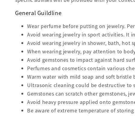
General Guildline
Wear perfume before putting on jewelry. Pe
Avoid wearing jewelry in sport activities. It
Avoid wearing jewelry in shower, bath, hot
When wearing jewelry, pay attention to bod
Avoid gemstones to impact against hard surf
Perfumes and cosmetics contain various chem
Warm water with mild soap and soft bristl
Ultrasonic cleaning could be destructive to
Gemstones can scratch other gemstones, jewe
Avoid heavy pressure applied onto gemston
Be aware of extreme temperature of storing