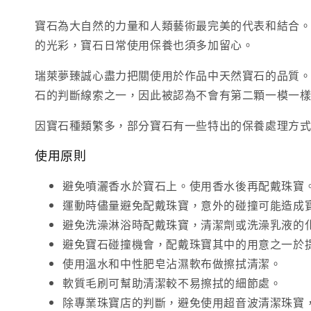
寶石為大自然的力量和人類藝術最完美的代表和結合
的光彩，寶石日常使用保養也須多加留心。
瑞萊夢臻誠心盡力把關使用於作品中天然寶石的品質
石的判斷線索之一，因此被認為不會有第二顆一模一
因寶石種類繁多，部分寶石有一些特出的保養處理方
使用原則
避免噴灑香水於寶石上。使用香水後再配戴珠寶
運動時儘量避免配戴珠寶，意外的碰撞可能造成
避免洗澡淋浴時配戴珠寶，清潔劑或洗澡乳液的
避免寶石碰撞機會，配戴珠寶其中的用意之一於
使用溫水和中性肥皂沾濕軟布做擦拭清潔。
軟質毛刷可幫助清潔較不易擦拭的細節處。
除專業珠寶店的判斷，避免使用超音波清潔珠寶