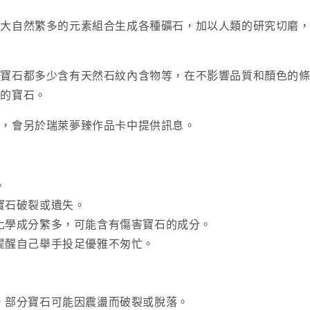
。大自然繁多的元素組合生成各種礦石，加以人類的研究切磨
。寶石都多少含有天然石紋內含物等，在不影響品質和顏色的
樣的寶石。
式，會另於瑞萊夢臻作品卡中提供訊息。
。
寶石破裂或遺失。
化學成分繁多，可能含有傷害寶石的成分。
提醒自己舉手投足優雅不匆忙。
，部分寶石可能因震盪而破裂或脫落。