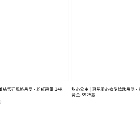
蕾絲宮廷風格吊墜 - 粉紅碧璽.14K
甜心公主 | 冠冕愛心造型鑰匙吊墜 - 
黃金.S925銀
0