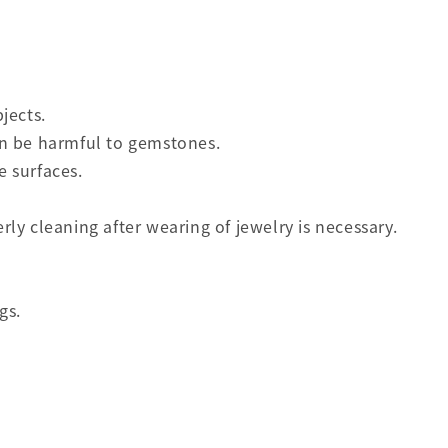
jects.
an be harmful to gemstones.
 surfaces.
y cleaning after wearing of jewelry is necessary.
gs.