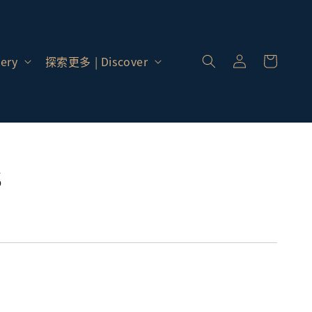
登
入 |
ery
探索更多 | Discover
Log
In
s