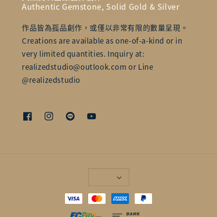
Authentic Gemstone, Solid Gold & Silver
作品皆為孤品創作，或僅以非常有限的數量呈現。
Creations are available as one-of-a-kind or in
very limited quantities. Inquiry at:
realizedstudio@outlook.com or Line
@realizedstudio