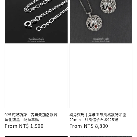
925純銀項鍊 - 古典費加洛銀鍊 -
獨角獸馬 | 浮雕圓幣風格護符吊墜
氧化燻黑 - 配練單購
20mm - 紅風信子石.S925銀
Regular
From
NT$ 1,900
Regular
From
NT$ 8,800
price
price