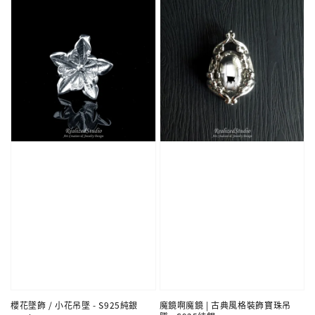
櫻花墜飾 / 小花吊墜 - S925純銀
魔鏡啊魔鏡 | 古典風格裝飾寶珠吊