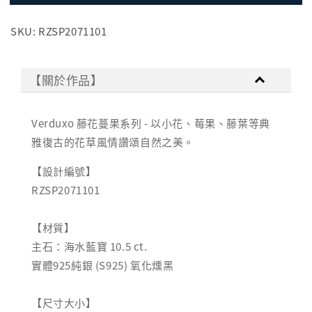
SKU: RZSP2071101
【關於作品】
Verduxo 藤花蔓果系列 - 以小花、莓果、藤葉等典
雅復古的花草風情讚頌自然之美。
【設計編號】
RZSP2071101
【材質】
主石：海水藍寶 10.5 ct.
實體925純銀 (S925) 氧化燻黑
【尺寸大小】