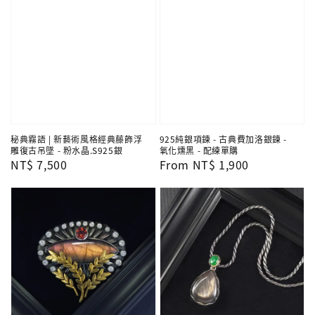
秘典霧語 | 新藝術風格經典藤飾浮
925純銀項鍊 - 古典費加洛銀鍊 -
雕復古吊墜 - 粉水晶.S925銀
氧化燻黑 - 配練單購
Regular
NT$ 7,500
Regular
From
NT$ 1,900
price
price