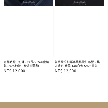
嘉穗時稔 | 別針 - 拉長石.24K金燒
菱格紋拉扣浮雕風格設計吊墜 - 黑
賦.S925純銀 - 秋收感恩節
太陽石.翡翠.14K白金.S925純銀
Regular
NT$ 12,000
Regular
NT$ 12,000
price
price