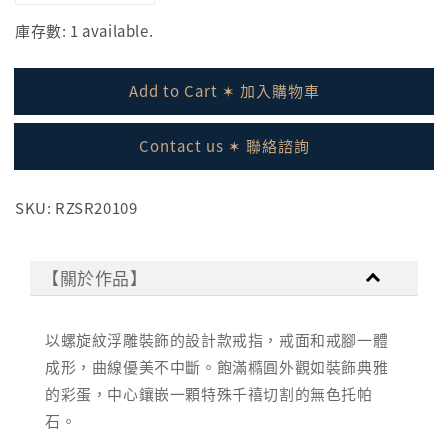
庫存數: 1 available.
Add to Cart ✶ 加入購物車
Contact us ✶ 聯絡諮詢
SKU: RZSR20109
【關於作品】
以螺旋紋浮雕裝飾的設計款戒指，戒面和戒腳一體
成形，曲線優美不中斷。飽滿橢圓外觀如裝飾典雅
的彩蛋，中心鑲嵌一顆特殊千禧切割的無色托帕
石。