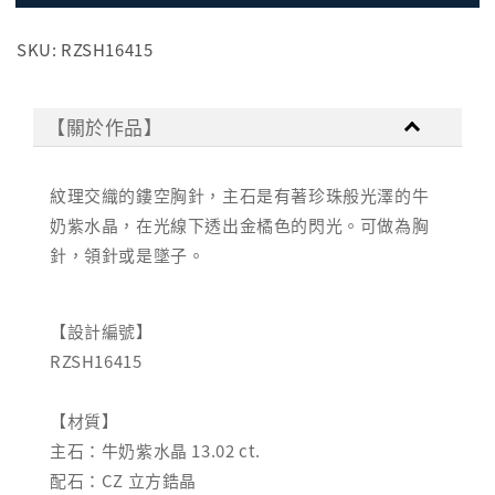
SKU: RZSH16415
【關於作品】
紋理交織的鏤空胸針，主石是有著珍珠般光澤的牛
奶紫水晶，在光線下透出金橘色的閃光。可做為胸
針，領針或是墜子。
【設計編號】
RZSH16415
【材質】
主石：牛奶紫水晶 13.02 ct.
配石：CZ 立方鋯晶