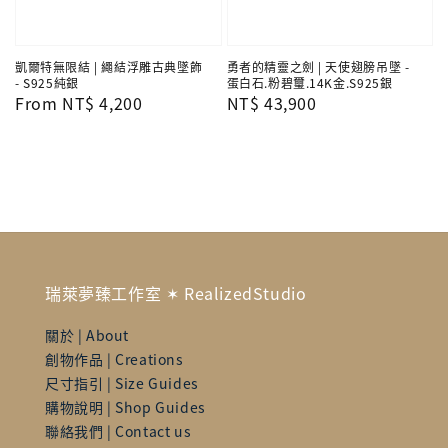
凱爾特無限結 | 繩結浮雕古典墜飾
勇者的精靈之劍 | 天使翅膀吊墜 -
- S925純銀
蛋白石.粉碧璽.14K金.S925銀
Regular
From
NT$ 4,200
Regular
NT$ 43,900
price
price
瑞萊夢臻工作室 ✶ RealizedStudio
關於 | About
創物作品 | Creations
尺寸指引 | Size Guides
購物說明 | Shop Guides
聯絡我們 | Contact us