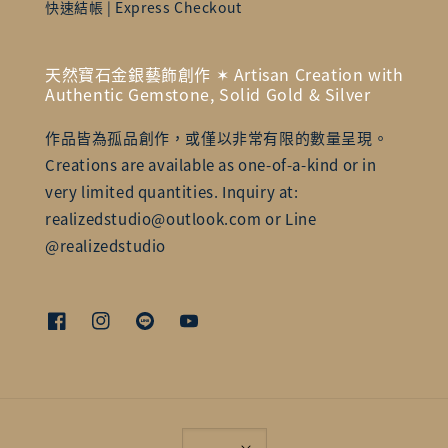
快速結帳 | Express Checkout
天然寶石金銀藝飾創作 ✶ Artisan Creation with
Authentic Gemstone, Solid Gold & Silver
作品皆為孤品創作，或僅以非常有限的數量呈現。
Creations are available as one-of-a-kind or in
very limited quantities. Inquiry at:
realizedstudio@outlook.com or Line
@realizedstudio