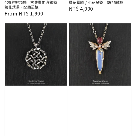
925純銀項鍊 - 古典費加洛銀鍊 -
櫻花墜飾 / 小花吊墜 - S925純銀
氧化燻黑 - 配練單購
Regular
NT$ 4,000
Regular
From
NT$ 1,900
price
price