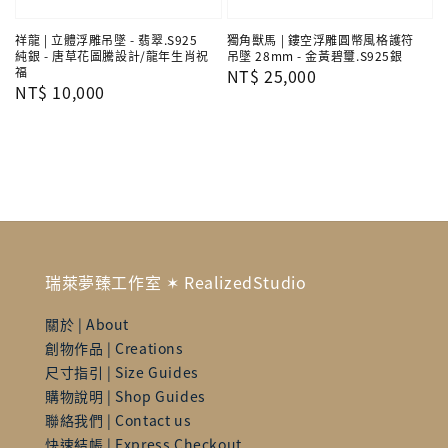
祥龍 | 立體浮雕吊墜 - 翡翠.S925
獨角獸馬 | 鏤空浮雕圓幣風格護符
純銀 - 唐草花圖騰設計/龍年生肖祝
吊墜 28mm - 金黃碧璽.S925銀
福
Regular
NT$ 25,000
Regular
NT$ 10,000
price
price
瑞萊夢臻工作室 ✶ RealizedStudio
關於 | About
創物作品 | Creations
尺寸指引 | Size Guides
購物說明 | Shop Guides
聯絡我們 | Contact us
快速結帳 | Express Checkout