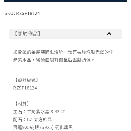
SKU: RZSP18124
【關於作品】
如掛鏡的華麗裝飾框環繞一顆有著珍珠般光澤的牛
奶紫水晶，彎繞曲線有如皇后盤髮頭像。
【設計編號】
RZSP18124
【材質】
主石：牛奶紫水晶 8.43 ct.
配石：CZ 立方鋯晶
實體925純銀 (S925) 氧化燻黑