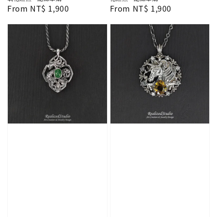
Regular
From
NT$ 1,900
Regular
From
NT$ 1,900
price
price