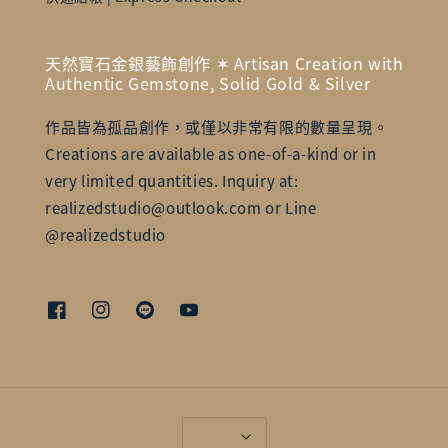
天然寶石金銀藝飾創作 ✶ Artisan Creation with
Authentic Gemstone, Solid Gold & Silver
作品皆為孤品創作，或僅以非常有限的數量呈現。
Creations are available as one-of-a-kind or in
very limited quantities. Inquiry at:
realizedstudio@outlook.com or Line
@realizedstudio