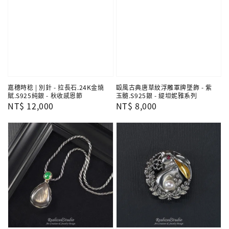
嘉穗時稔 | 別針 - 拉長石.24K金燒
毆風古典唐草紋浮雕軍牌墜飾 - 紫
賦.S925純銀 - 秋收感恩節
玉髓.S925銀 - 緹坦妮雅系列
Regular
NT$ 12,000
Regular
NT$ 8,000
price
price