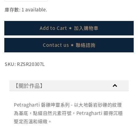
庫存數: 1 available.
Add to Cart ✶ 加入購物車
Contact us ✶ 聯絡諮詢
SKU: RZSR20307L
【關於作品】
Petragharti 磐礫坤靈系列 - 以大地磐岩砂礫的紋理
為基底，點綴自然元素符號，Petragharti 顯得沉穩
堅定而溫和細緻。