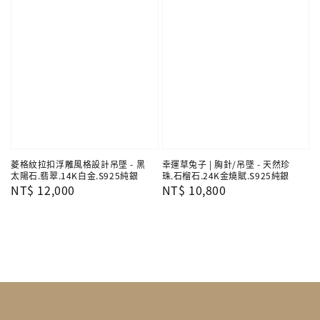
菱格紋拉扣浮雕風格設計吊墜 - 黑
幸運草兔子 | 胸針/吊墜 - 天然珍
太陽石.翡翠.14K白金.S925純銀
珠.石榴石.24K金燒賦.S925純銀
Regular
NT$ 12,000
Regular
NT$ 10,800
price
price