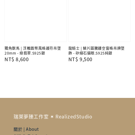
獨角獸馬 | 浮雕圓幣風格護符吊墜
龍騎士 | 鱗片圖騰鏤空窗格吊牌墜
20mm - 綠翡翠.S925銀
飾 - 矽線石貓眼.S925純銀
Regular
NT$ 8,600
Regular
NT$ 9,500
price
price
瑞萊夢臻工作室 ✶ RealizedStudio
關於 | About