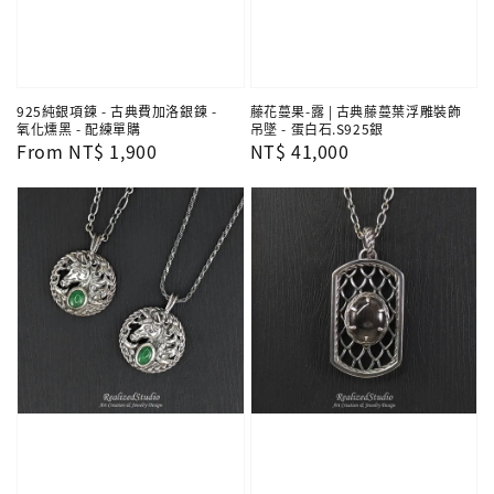
925純銀項鍊 - 古典費加洛銀鍊 -
藤花蔓果-露 | 古典藤蔓葉浮雕裝飾
氧化燻黑 - 配練單購
吊墜 - 蛋白石.S925銀
Regular
From
NT$ 1,900
Regular
NT$ 41,000
price
price