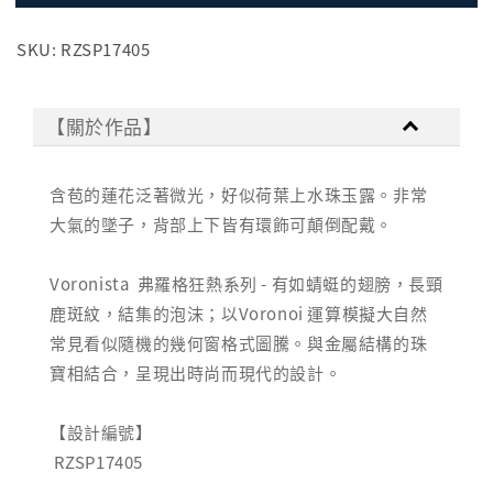
SKU: RZSP17405
【關於作品】
含苞的蓮花泛著微光，好似荷葉上水珠玉露。非常
大氣的墜子，背部上下皆有環飾可顛倒配戴。
Voronista 弗羅格狂熱系列 - 有如蜻蜓的翅膀，長頸
鹿斑紋，結集的泡沫；以Voronoi 運算模擬大自然
常見看似隨機的幾何窗格式圖騰。與金屬結構的珠
寶相結合，呈現出時尚而現代的設計。
【設計編號】
RZSP17405