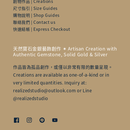
創物作品 | Creations
尺寸指引 | Size Guides
購物說明 | Shop Guides
聯絡我們 | Contact us
快速結帳 | Express Checkout
天然寶石金銀藝飾創作 ✶ Artisan Creation with
Authentic Gemstone, Solid Gold & Silver
作品皆為孤品創作，或僅以非常有限的數量呈現。
Creations are available as one-of-a-kind or in
very limited quantities. Inquiry at:
realizedstudio@outlook.com or Line
@realizedstudio