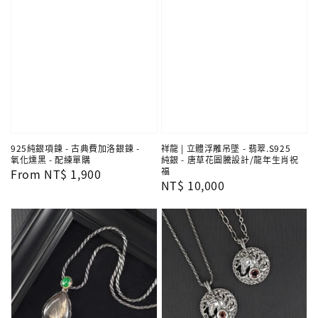
925純銀項鍊 - 古典費加洛銀鍊 -
祥龍 | 立體浮雕吊墜 - 翡翠.S925
氧化燻黑 - 配練單購
純銀 - 唐草花圖騰設計/龍年生肖祝
福
Regular
From
NT$ 1,900
Regular
NT$ 10,000
price
price