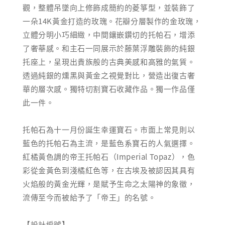
觀，整體吊墜向上修飾成簡約的菱箏型，並裝飾了
一朵14K黃金打造的玫瑰。花瓣分層製作的金玫瑰，
立體分明小巧細緻，中間鑲嵌鑽切的托帕石，增添
了奢華感。和主石一同展示於藤葉浮雕裝飾的純銀
托座上，呈現出貴族般的古典美感和高雅的氣質。
透過純銀的燻黑與黃金之視覺對比，營造出復古奢
華的層次感。獨特切割寶石收藏作品。獨一作品僅
此一件。
托帕石為十一月份誕生幸運寶石。市面上常見則以
藍色的托帕石為主流，是藍色系寶石的人氣選擇。
紅橘黃色調的帝王托帕石（Imperial Topaz），色
彩從金黃色到淺橘紅色等，在古埃及被認因其具有
火焰般的黃金光輝，是賦予生命之太陽神的象徵，
流傳至今而被給予了「帝王」的名號。
【設計編號】