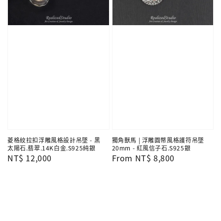
菱格紋拉扣浮雕風格設計吊墜 - 黑
獨角獸馬 | 浮雕圓幣風格護符吊墜
太陽石.翡翠.14K白金.S925純銀
20mm - 紅風信子石.S925銀
Regular
NT$ 12,000
Regular
From
NT$ 8,800
price
price