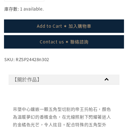
庫存數: 1 available.
Add to Cart ✶ 加入購物車
Contact us ✶ 聯絡諮詢
SKU: RZSP24428n302
【關於作品】
吊墜中心鑲嵌一顆五角型切割的帝王托帕石，顏色
為溫暖夢幻的香檳金色，在光線照射下閃耀著迷人
的金橘色光芒，令人炫目。配合特殊的五角型外