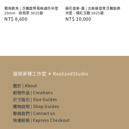
獨角獸馬 | 浮雕圓幣風格護符吊墜
藤花蔓果-露 | 古典藤蔓葉浮雕裝飾
20mm - 綠翡翠.S925銀
吊墜 - 橘紅玉髓.S925銀
Regular
NT$ 8,600
Regular
NT$ 10,000
price
price
瑞萊夢臻工作室 ✶ RealizedStudio
關於 | About
創物作品 | Creations
尺寸指引 | Size Guides
購物說明 | Shop Guides
聯絡我們 | Contact us
快速結帳 | Express Checkout