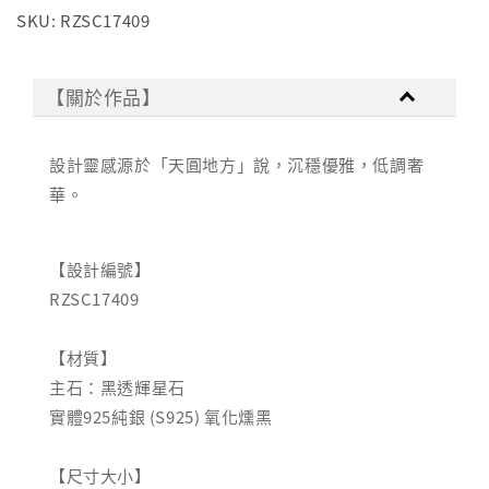
SKU: RZSC17409
【關於作品】
設計靈感源於「天圓地方」說，沉穩優雅，低調奢
華。
【設計編號】
RZSC17409
【材質】
主石：黑透輝星石
實體925純銀 (S925) 氧化燻黑
【尺寸大小】