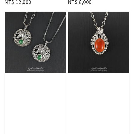
Regular
NT$ 12,000
Regular
NT$ 8,000
price
price