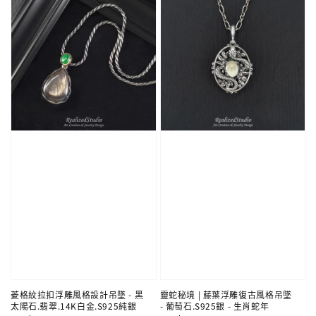
菱格紋拉扣浮雕風格設計吊墜 - 黑
靈蛇秘境 | 藤葉浮雕復古風格吊墜
太陽石.翡翠.14K白金.S925純銀
- 葡萄石.S925銀 - 生肖蛇年