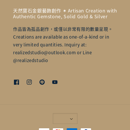
天然寶石金銀藝飾創作 ✶ Artisan Creation with
Authentic Gemstone, Solid Gold & Silver
作品皆為孤品創作，或僅以非常有限的數量呈現。
Creations are available as one-of-a-kind or in
very limited quantities. Inquiry at:
realizedstudio@outlook.com or Line
@realizedstudio