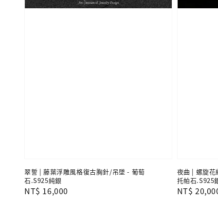
翠誓 | 藤葉浮雕風格復古胸針/吊墜 - 葡萄
夜曲 | 螺旋
石.S925純銀
托帕石.S925
Regular
NT$ 16,000
Regular
NT$ 20,00
price
price