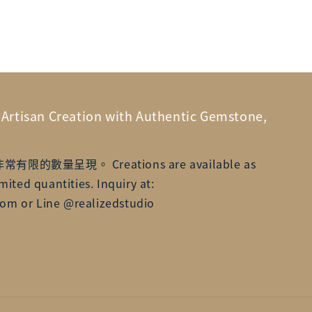
n Creation with Authentic Gemstone,
數量呈現。 Creations are available as
mited quantities. Inquiry at:
om or Line @realizedstudio