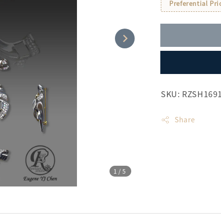
Preferential Pri
SKU: RZSH169
Share
1
/5