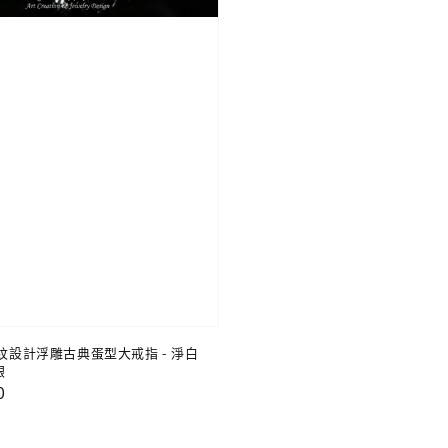
花紋設計浮雕古典蛋型大戒指 - 淨白
銀
0