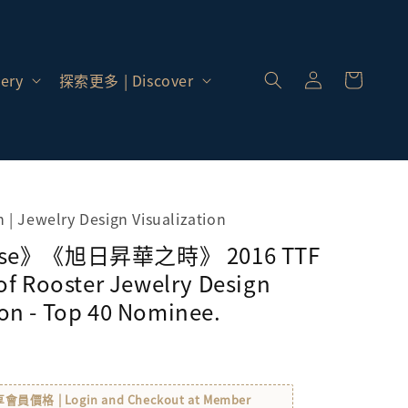
登
入 |
ery
探索更多 | Discover
Log
In
 | Jewelry Design Visualization
rise》《旭日昇華之時》 2016 TTF
of Rooster Jewelry Design
on - Top 40 Nominee.
格 | Login and Checkout at Member