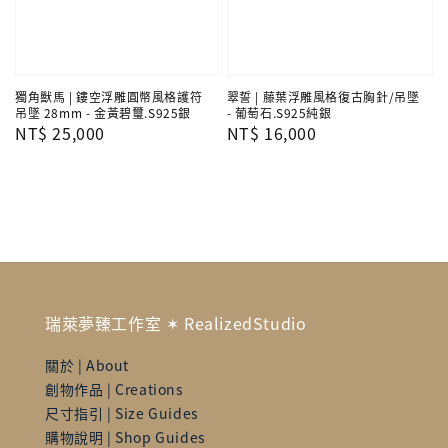
獨角獸馬 | 鏤空浮雕圓幣風格護符
翠誓 | 藤葉浮雕風格復古胸針/吊墜
吊墜 28mm - 金黃碧璽.S925銀
- 葡萄石.S925純銀
Regular
NT$ 25,000
Regular
NT$ 16,000
price
price
瑞萊夢臻工作室 ✶ RealizedStudio
關於 | About
創物作品 | Creations
尺寸指引 | Size Guides
購物說明 | Shop Guides