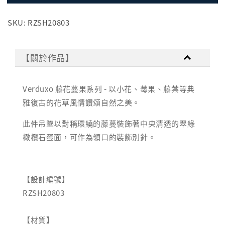
SKU: RZSH20803
【關於作品】
Verduxo 藤花蔓果系列 - 以小花、莓果、藤葉等典
雅復古的花草風情讚頌自然之美。
此件吊墜以對稱環繞的藤蔓裝飾著中央清透的翠綠
橄欖石蛋面，可作為領口的裝飾別針。
【設計編號】
RZSH20803
【材質】