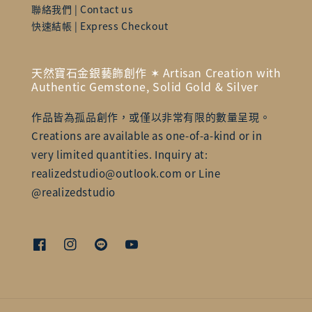
聯絡我們 | Contact us
快速結帳 | Express Checkout
天然寶石金銀藝飾創作 ✶ Artisan Creation with
Authentic Gemstone, Solid Gold & Silver
作品皆為孤品創作，或僅以非常有限的數量呈現。
Creations are available as one-of-a-kind or in
very limited quantities. Inquiry at:
realizedstudio@outlook.com or Line
@realizedstudio