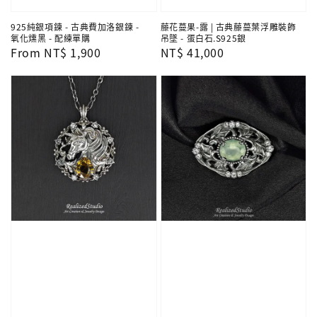
925純銀項鍊 - 古典費加洛銀鍊 -
藤花蔓果-露 | 古典藤蔓葉浮雕裝飾
氧化燻黑 - 配練單購
吊墜 - 蛋白石.S925銀
Regular
From
NT$ 1,900
Regular
NT$ 41,000
price
price