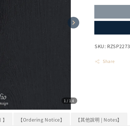
SKU: RZSP227
Share
1
/14
 】
【Ordering Notice】
【其他說明 | Notes】