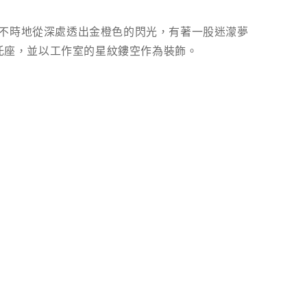
不時地從深處透出金橙色的閃光，有著一股迷濛夢
蔓托座，並以工作室的星紋鏤空作為裝飾。