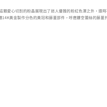
這顆愛心切割的粉晶展現出了迷人優雅的粉紅色澤之外，還時
實體14K黃金製作分色的黃冠和藤蔓部件，呼應鏤空蕾絲的藤