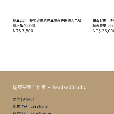
秘典霧語 | 新藝術風格經典藤飾浮雕復古吊墜 -
獨角獸馬 | 
粉水晶.S925銀
金黃碧璽.S92
Regular
NT$ 7,500
Regular
NT$ 25,00
price
price
瑞萊夢臻工作室 ✶ RealizedStudio
關於 | About
創物作品 | Creations
尺寸指引 | Size Guides