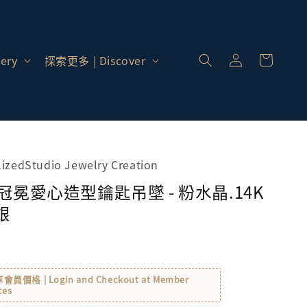
登
入 |
ery
探索更多 | Discover
Log
In
alizedStudio Jewelry Creation
 冠冕愛心造型鑰匙吊墜 - 粉水晶.14K
銀
格 | Login and Checkout at Member
ces