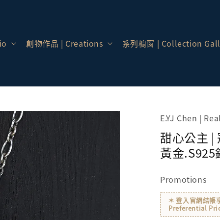
io
創物作品 | Creations
系列櫥窗 | Collection Gall
E.YJ Chen | Re
甜心公主 |
黃金.S925
Promotions
✶ 登入官網結帳享會員價
Preferential Pri