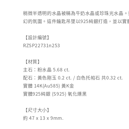
稍微半透明的水晶被稱為牛奶水晶或珍珠光水晶。
幻的氛圍。這件鑰匙吊墜以925純銀打造，並以
【設計編號】
RZSP22731n253
【材質】
主石：粉水晶 5.68 ct.
配石：黃色剛玉 0.2 ct. / 白色托帕石 共0.32 ct.
實體 14K(Au585) 黃K金
實體925純銀 (S925) 氧化燻黑
【尺寸大小】
約 47 x 13 x 9mm.