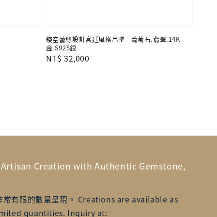
鏤空蕾絲設計宮廷風格吊墜 - 葡萄石.翡翠.14K
金.S925銀
Regular
NT$ 32,000
price
n Creation with Authentic Gemstone,
數量呈現。 Creations are available as
mited quantities. Inquiry at: