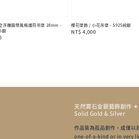
鏤空浮雕圓幣風格護符吊墜 28mm -
櫻花墜飾 / 小花吊墜 - S925純銀
5銀
Regular
NT$ 4,000
0
price
天然寶石金銀藝飾創作 ✶ Artisa
Solid Gold & Silver
作品皆為孤品創作，或僅以非常有限的
one-of-a-kind or in very li