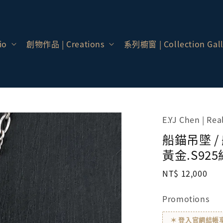
io
創物作品 | Creations
系列櫥窗 | Collection Gall
E.YJ Chen | Re
船錨吊墜 /
黃金.S92
Regular
NT$ 12,000
price
Promotions
✶ 登入官網結帳享會員價