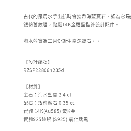
古代的羅馬水手出航時會攜帶海藍寶石，認為它是
銀仿舊紋理，點綴14K金羅盤指針設計配件。
海水藍寶為三月份誕生幸運寶石。。
【設計編號】
RZSP22806n235d
【材質】
主石：海水藍寶 2.4 ct.
配石：玫瑰榴石 0.35 ct.
實體 14K(Au585) 黃K金
實體925純銀 (S925) 氧化燻黑