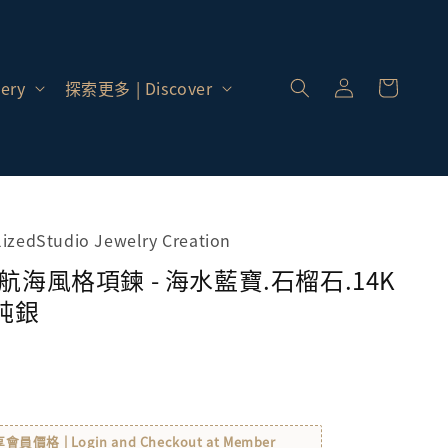
登
入 |
ery
探索更多 | Discover
Log
In
alizedStudio Jewelry Creation
 航海風格項鍊 - 海水藍寶.石榴石.14K
5純銀
格 | Login and Checkout at Member