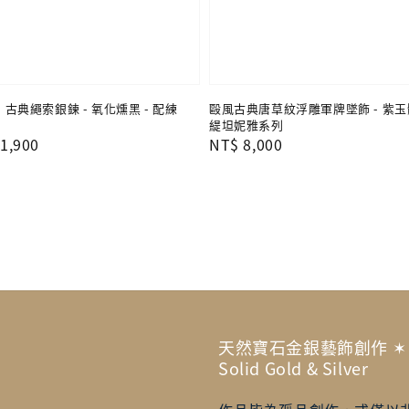
- 古典繩索銀鍊 - 氧化燻黑 - 配練
毆風古典唐草紋浮雕軍牌墜飾 - 紫玉髓.
緹坦妮雅系列
1,900
Regular
NT$ 8,000
price
天然寶石金銀藝飾創作 ✶ Artisa
Solid Gold & Silver