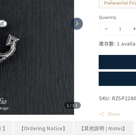
Preferential Pri
Quantity
庫存數: 1 availa
SKU: RZSP228
1
/11
Share
 】
【Ordering Notice】
【其他說明 | Notes】