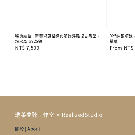
秘典霧語 | 新藝術風格經典藤飾浮雕復古吊墜 -
925純銀項鍊 
粉水晶.S925銀
單購
Regular
NT$ 7,500
Regular
From
NT$ 
price
price
瑞萊夢臻工作室 ✶ RealizedStudio
關於 | About