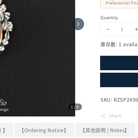
Preferential Pri
Quantity
庫存數: 1 availa
SKU: RZSP245
1
/9
Share
 】
【Ordering Notice】
【其他說明 | Notes】