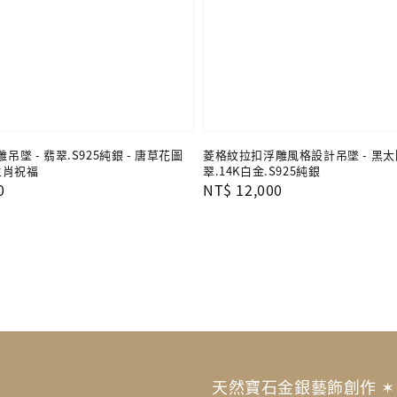
雕吊墜 - 翡翠.S925純銀 - 唐草花圖
菱格紋拉扣浮雕風格設計吊墜 - 黑太
生肖祝福
翠.14K白金.S925純銀
0
Regular
NT$ 12,000
price
天然寶石金銀藝飾創作 ✶ Artisa