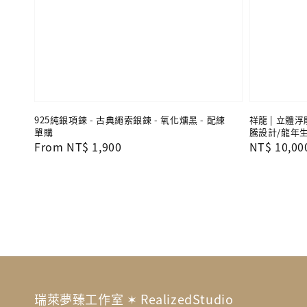
925純銀項鍊 - 古典繩索銀鍊 - 氧化燻黑 - 配練
祥龍 | 立體浮
單購
騰設計/龍年
Regular
From
NT$ 1,900
Regular
NT$ 10,00
price
price
瑞萊夢臻工作室 ✶ RealizedStudio