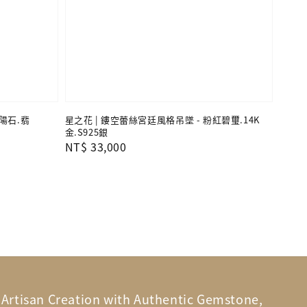
陽石.翡
星之花 | 鏤空蕾絲宮廷風格吊墜 - 粉紅碧璽.14K
金.S925銀
Regular
NT$ 33,000
price
n Creation with Authentic Gemstone,