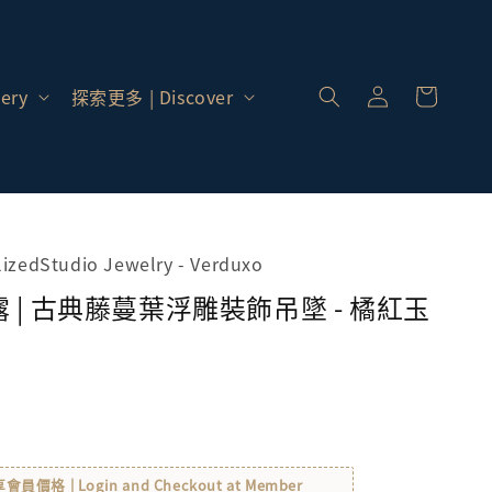
登
入 |
ery
探索更多 | Discover
Log
In
alizedStudio Jewelry - Verduxo
 | 古典藤蔓葉浮雕裝飾吊墜 - 橘紅玉
格 | Login and Checkout at Member