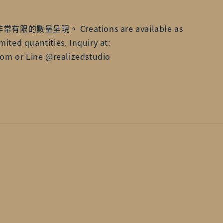
數量呈現。 Creations are available as
mited quantities. Inquiry at:
om or Line @realizedstudio