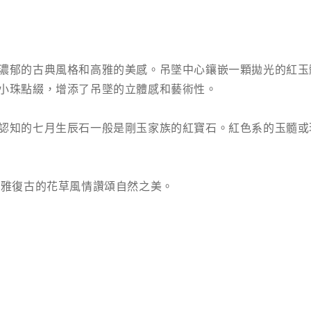
濃郁的古典風格和高雅的美感。吊墜中心鑲嵌一顆拋光的紅玉
小珠點綴，增添了吊墜的立體感和藝術性。
認知的七月生辰石一般是剛玉家族的紅寶石。紅色系的玉髓或
葉等典雅復古的花草風情讚頌自然之美。