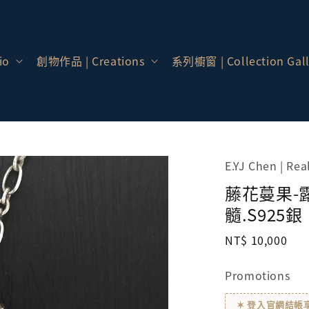
io
創物作品 | Creations
系列櫥窗 | Collection Gall
E.YJ Chen | Re
藤花蔓果-露
髓.S925銀
Regular
NT$ 10,000
price
Promotions
✶ 登入官網結帳享會員價