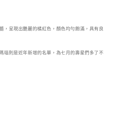
髓，呈現出艷麗的橘紅色，顏色均勻飽滿，具有良
瑪瑙則是近年新增的名單，為七月的壽星們多了不