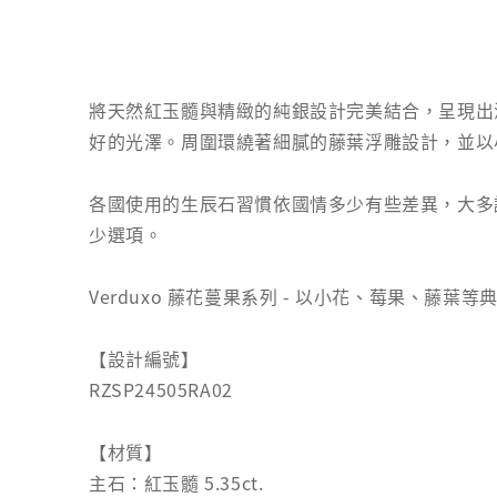
將天然紅玉髓與精緻的純銀設計完美結合，呈現出
好的光澤。周圍環繞著細膩的藤葉浮雕設計，並以
各國使用的生辰石習慣依國情多少有些差異，大多
少選項。
Verduxo 藤花蔓果系列 - 以小花、莓果、藤
【設計編號】
RZSP24505RA02
【材質】
主石：紅玉髓 5.35ct.