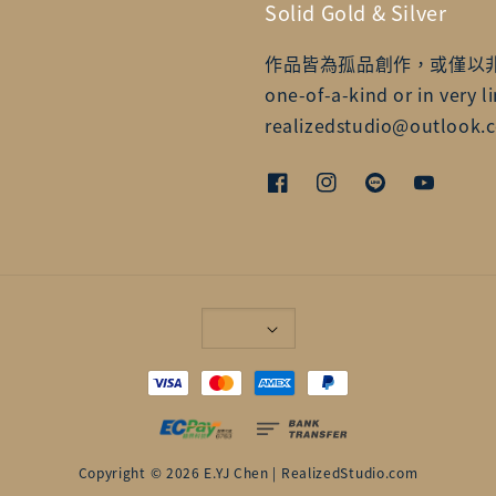
Solid Gold & Silver
作品皆為孤品創作，或僅以非常有限的
one-of-a-kind or in very li
realizedstudio@outlook.c
Copyright © 2026 E.YJ Chen | RealizedStudio.com