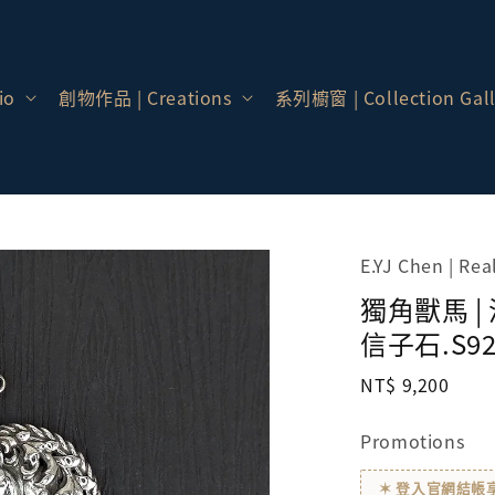
io
創物作品 | Creations
系列櫥窗 | Collection Gall
E.YJ Chen | Re
獨角獸馬 |
信子石.S9
Regular
NT$ 9,200
price
Promotions
✶ 登入官網結帳享會員價