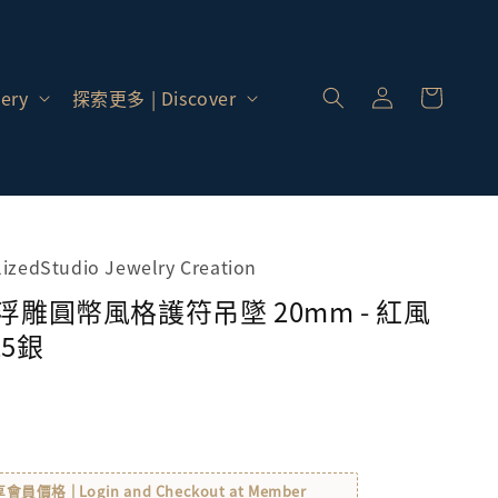
登
入 |
ery
探索更多 | Discover
Log
In
alizedStudio Jewelry Creation
 浮雕圓幣風格護符吊墜 20mm - 紅風
25銀
格 | Login and Checkout at Member