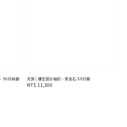
 S925純銀
天頂 | 鏤空設計袖扣 - 青金石.S925銀
Regular
NT$ 11,300
price