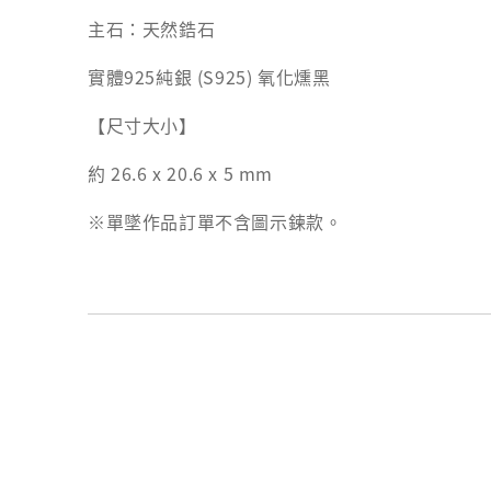
主石：天然鋯石
實體925純銀 (S925) 氧化燻黑
【尺寸大小】
約 26.6 x 20.6 x 5 mm
※單墜作品訂單不含圖示鍊款。