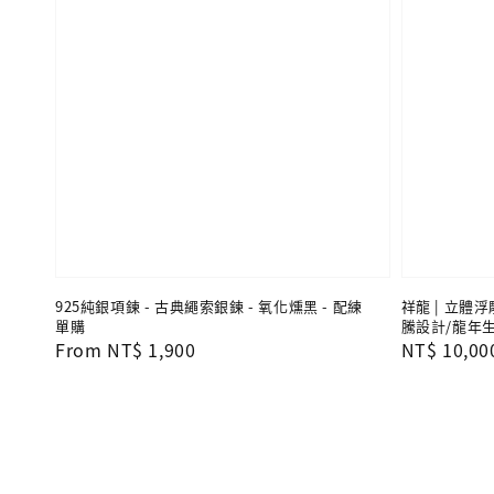
925純銀項鍊 - 古典繩索銀鍊 - 氧化燻黑 - 配練
祥龍 | 立體浮
單購
騰設計/龍年
Regular
From
NT$ 1,900
Regular
NT$ 10,00
price
price