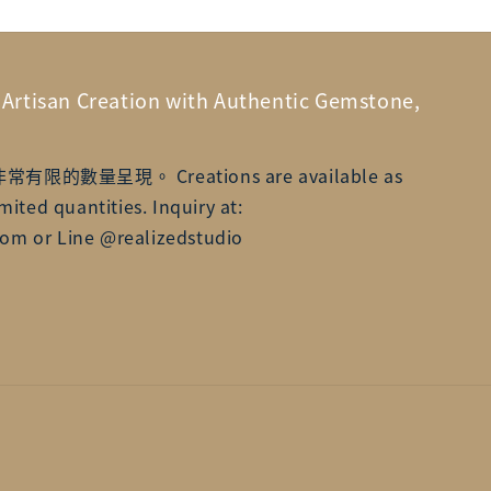
n Creation with Authentic Gemstone,
數量呈現。 Creations are available as
mited quantities. Inquiry at:
om or Line @realizedstudio