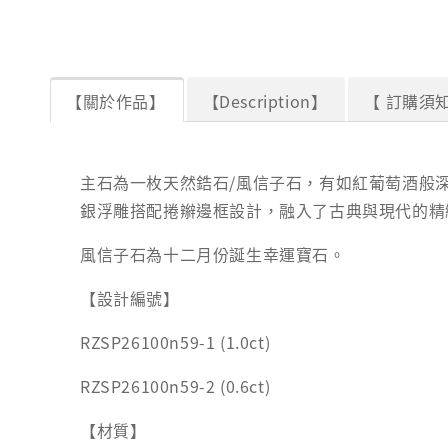
【關於作品】
【Description】
【 訂購須知
主石為一枚天然鋯石/風信子石，有如紅葡萄酒般
銀浮雕搭配捲辮邊框設計，融入了古典與現代的精
風信子石為十二月份誕生幸運寶石。
【設計編號】
RZSP26100n59-1 (1.0ct)
RZSP26100n59-2 (0.6ct)
【材質】