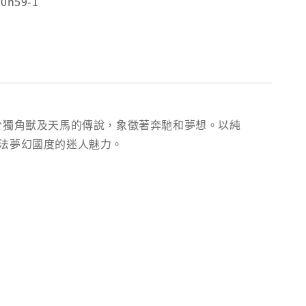
00n59-1
於獨角獸及天馬的傳說，象徵著奔馳和夢想。以純
法夢幻國度的迷人魅力。