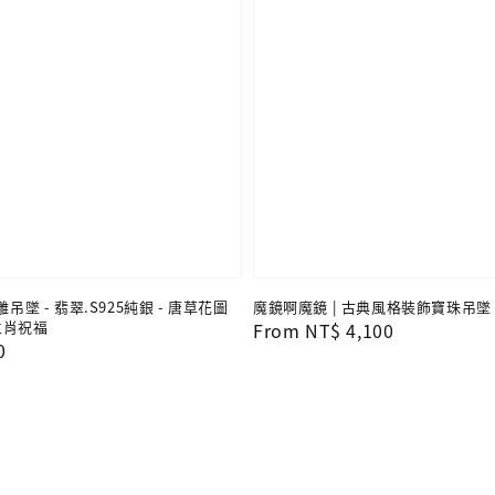
雕吊墜 - 翡翠.S925純銀 - 唐草花圖
魔鏡啊魔鏡 | 古典風格裝飾寶珠吊墜 -
生肖祝福
Regular
From
NT$ 4,100
0
price