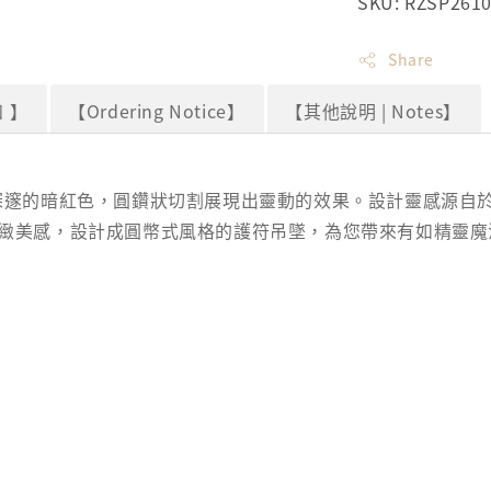
SKU: RZSP261
Share
 】
【Ordering Notice】
【其他說明 | Notes】
深邃的暗紅色，圓鑽狀切割展現出靈動的效果。設計靈感源自
緻美感，設計成圓幣式風格的護符吊墜，為您帶來有如精靈魔