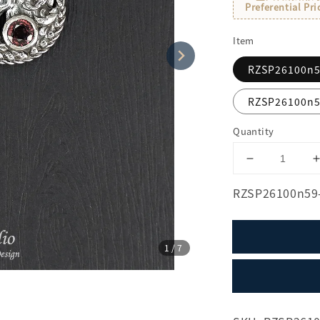
Preferential Pri
Item
RZSP26100n59
RZSP26100n59
Quantity
RZSP26100n59-1
1
/7