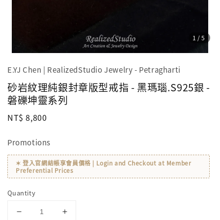
1
/5
E.YJ Chen | RealizedStudio Jewelry - Petragharti
砂岩紋理純銀封章版型戒指 - 黑瑪瑙.S925銀 -
磐礫坤靈系列
Regular
NT$ 8,800
price
Promotions
✶ 登入官網結帳享會員價格 | Login and Checkout at Member
Preferential Prices
Quantity