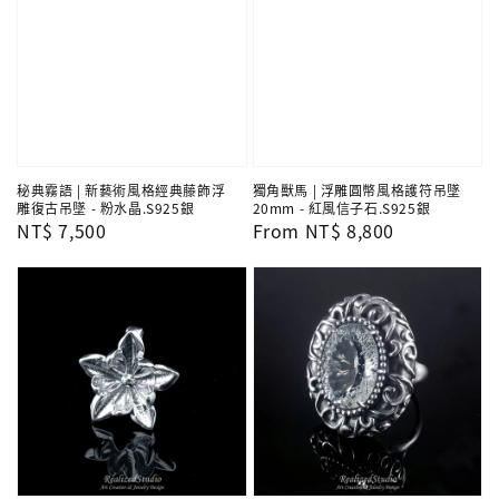
秘典霧語 | 新藝術風格經典藤飾浮
獨角獸馬 | 浮雕圓幣風格護符吊墜
雕復古吊墜 - 粉水晶.S925銀
20mm - 紅風信子石.S925銀
Regular
NT$ 7,500
Regular
From
NT$ 8,800
price
price