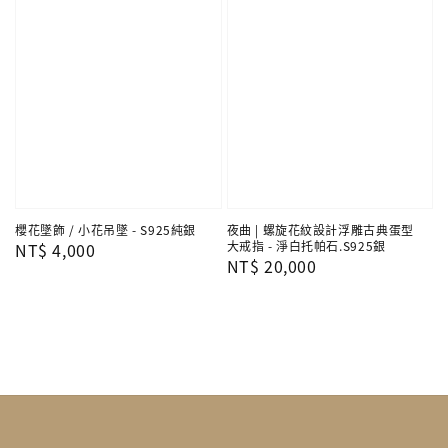
櫻花墜飾 / 小花吊墜 - S925純銀
夜曲 | 螺旋花紋設計浮雕古典蛋型
大戒指 - 淨白托帕石.S925銀
Regular
NT$ 4,000
Regular
NT$ 20,000
price
price