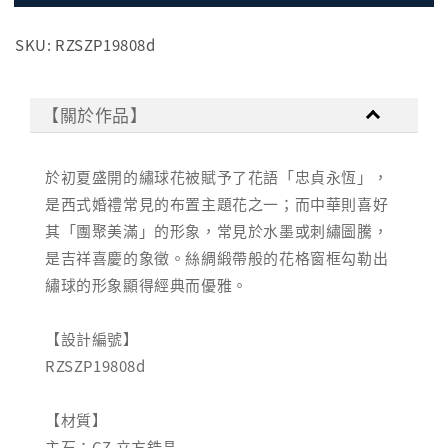
SKU: RZSZP19808d
【關於作品】
於初夏盛開的繡球花被賦予了花語「忠貞永恆」，
是西式婚禮常見的布置主題花之一；而中華則喜好
其「團聚美滿」的形象，常見於水墨或刺繡圖騰，
是吉祥喜慶的象徵。絲綢緞帶般的花格窗框勾勒出
繡球的形象顯得經典而優雅。
【設計編號】
RZSZP19808d
【材質】
主石：CZ 立方鋯晶