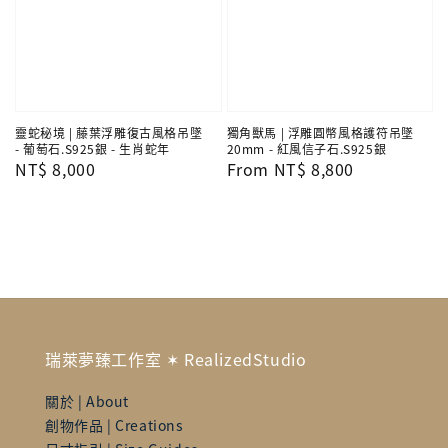
靈蛇秘境 | 藤葉浮雕復古風格吊墜
獨角獸馬 | 浮雕圓幣風格護符吊墜
- 葡萄石.S925銀 - 生肖蛇年
20mm - 紅風信子石.S925銀
Regular
NT$ 8,000
Regular
From
NT$ 8,800
price
price
瑞萊夢臻工作室 ✶ RealizedStudio
關於 | About
創物作品 | Creations