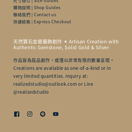
尺寸指引 | Size Guides
購物說明 | Shop Guides
聯絡我們 | Contact us
快速結帳 | Express Checkout
天然寶石金銀藝飾創作 ✶ Artisan Creation with
Authentic Gemstone, Solid Gold & Silver
作品皆為孤品創作，或僅以非常有限的數量呈現。
Creations are available as one-of-a-kind or in
very limited quantities. Inquiry at:
realizedstudio@outlook.com or Line
@realizedstudio