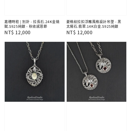
嘉穗時稔 | 別針 - 拉長石.24K金燒
菱格紋拉扣浮雕風格設計吊墜 - 黑
賦.S925純銀 - 秋收感恩節
太陽石.翡翠.14K白金.S925純銀
Regular
NT$ 12,000
Regular
NT$ 12,000
price
price