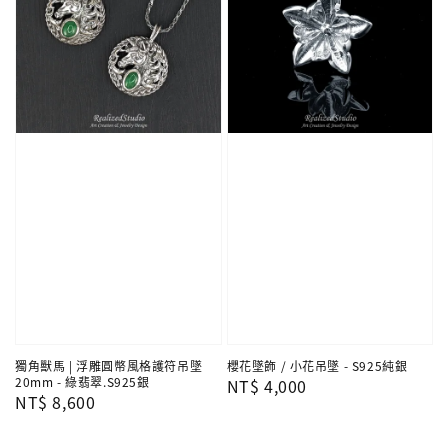
獨角獸馬 | 浮雕圓幣風格護符吊墜
櫻花墜飾 / 小花吊墜 - S925純銀
20mm - 綠翡翠.S925銀
Regular
NT$ 4,000
Regular
NT$ 8,600
price
price