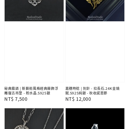
秘典霧語 | 新藝術風格經典藤飾浮
嘉穗時稔 | 別針 - 拉長石.24K金燒
雕復古吊墜 - 粉水晶.S925銀
賦.S925純銀 - 秋收感恩節
Regular
NT$ 7,500
Regular
NT$ 12,000
price
price