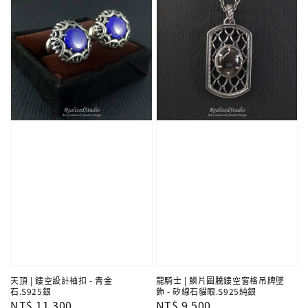
天頂 | 鏤空設計袖扣 - 青金
龍騎士 | 鱗片圖騰鏤空窗格吊牌墜
石.S925銀
飾 - 矽線石貓眼.S925純銀
Regular
NT$ 11,300
Regular
NT$ 9,500