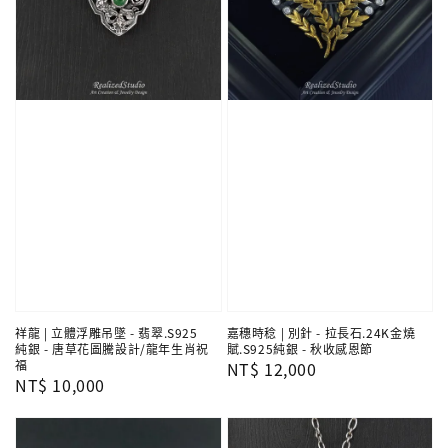
祥龍 | 立體浮雕吊墜 - 翡翠.S925
嘉穗時稔 | 別針 - 拉長石.24K金燒
純銀 - 唐草花圖騰設計/龍年生肖祝
賦.S925純銀 - 秋收感恩節
福
Regular
NT$ 12,000
Regular
NT$ 10,000
price
price