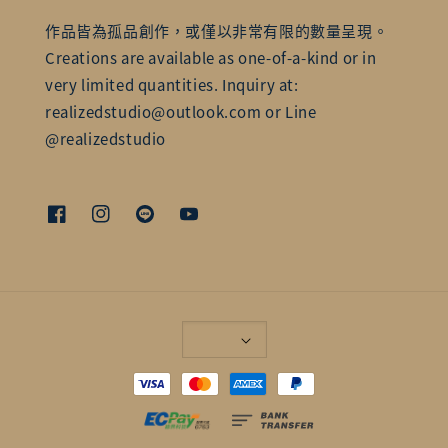
作品皆為孤品創作，或僅以非常有限的數量呈現。
Creations are available as one-of-a-kind or in
very limited quantities. Inquiry at:
realizedstudio@outlook.com or Line
@realizedstudio