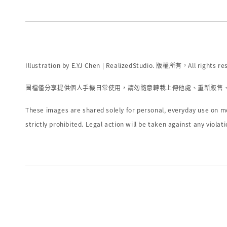
Illustration by E.YJ Chen | RealizedStudio.
版權所有，
All rights r
圖檔僅分享提供個人手機日常使用，請勿隨意轉載上傳他處、重新販售
These images are shared solely for personal, everyday use on mob
strictly prohibited. Legal action will be taken against any violati