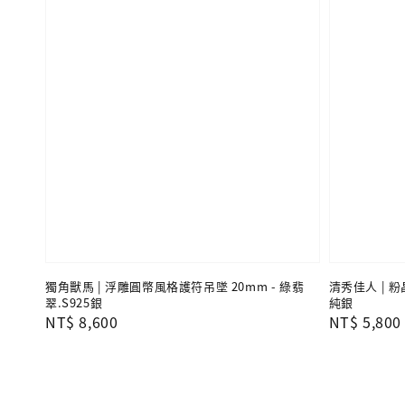
獨角獸馬 | 浮雕圓幣風格護符吊墜 20mm - 綠翡
清秀佳人 | 粉
翠.S925銀
純銀
Regular
NT$ 8,600
Regular
NT$ 5,800
price
price