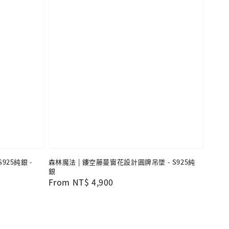
925純銀 -
森林魔法 | 鏤空藤蔓窗花設計圓牌吊墜 - S925純
銀
Regular
From
NT$ 4,900
price