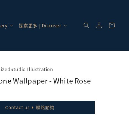
登
入 |
ery
探索更多 | Discover
Log
In
lizedStudio Illustration
one Wallpaper - White Rose
Contact us ✶ 聯絡諮詢