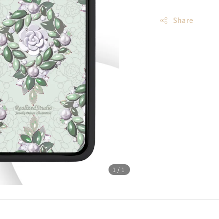
Share
1
/1