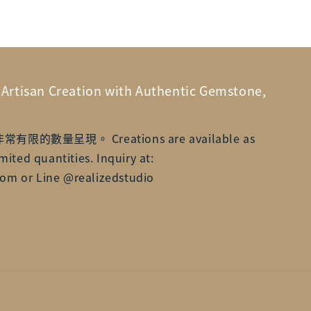
n Creation with Authentic Gemstone,
數量呈現。 Creations are available as
mited quantities. Inquiry at:
om or Line @realizedstudio