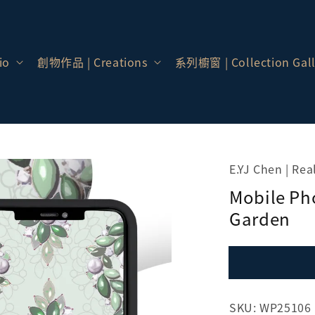
io
創物作品 | Creations
系列櫥窗 | Collection Gall
E.YJ Chen | Rea
Mobile Ph
Garden
SKU: WP25106