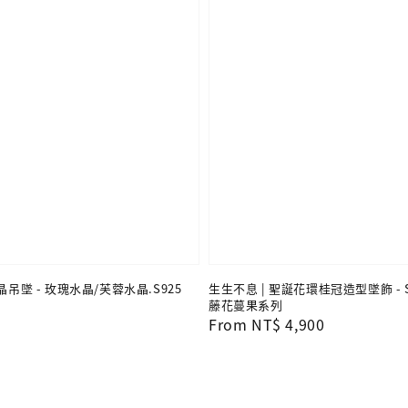
晶吊墜 - 玫瑰水晶/芙蓉水晶.S925
生生不息 | 聖誕花環桂冠造型墜飾 - S
藤花蔓果系列
Regular
From
NT$ 4,900
price